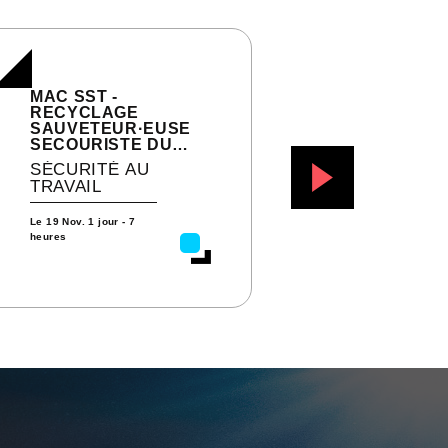
MAC SST -
SS
RECYCLAGE
SA
SAUVETEUR·EUSE
SE
SECOURISTE DU
TR
TRAVAIL
SÉCURITÉ AU
SÉ
TRAVAIL
TR
Le
19 Nov.
1 jour - 7
Le
1
heures
heur