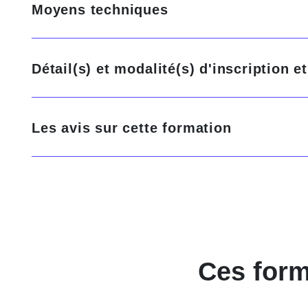
Moyens techniques
Détail(s) et modalité(s) d'inscription 
Les avis sur cette formation
V. : “Cette formation aborde de manière efficace et concise les points les plus importants, même si elle peut paraître un peu courte.”
Ces form