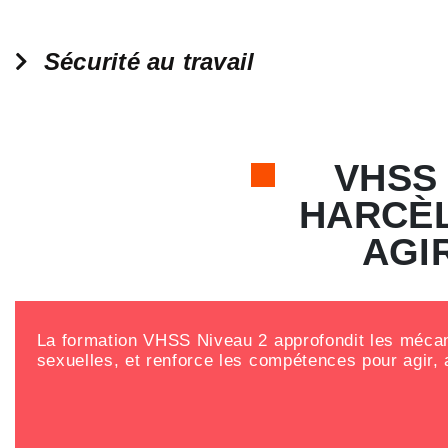
Sécurité au travail
VHSS 
HARCÈL
AGI
La formation VHSS Niveau 2 approfondit les méca
sexuelles, et renforce les compétences pour agir,