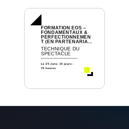
FORMATION EOS –
FONDAMENTAUX &
PERFECTIONNEMEN
T (EN PARTENARIAT
AVEC ARKALYA –
TECHNIQUE DU
AGRÉÉE
SPECTACLE
ETC‑FRANCE)
Le
25 Janv.
10 jours -
70 heures