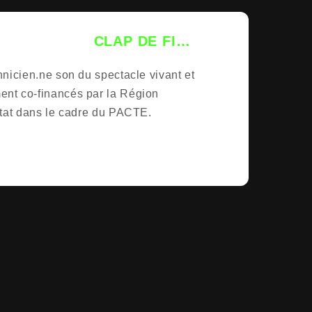
CLAP DE FIN
SESSION 2026
nicien.ne son du spectacle vivant et
FORMATION
t co-financés par la Région
TECHNICIEN.NE
État dans le cadre du PACTE.
SON