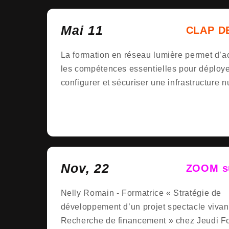
Mai 11
CLAP D
SESSIO
La formation en réseau lumière permet d’a
FORMA
les compétences essentielles pour déploye
Réseau
configurer et sécuriser une infrastructure 
Lumière
dédiée à l’éclairage scénique.
Nov, 22
ZOOM su
formate
Nelly Romain - Formatrice « Stratégie de
développement d’un projet spectacle vivant
Recherche de financement » chez Jeudi F