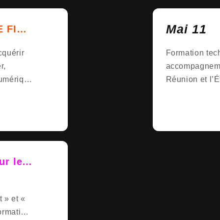
Mai 11
E FIN
N 2026
cquérir
Formation tech
TION
r,
accompagnemen
x
numérique
Réunion et l’
r les
urs !
 » et «
ormation